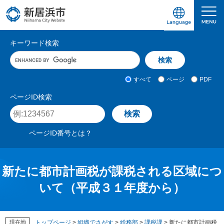
ペ
メ
ー
ニ
ジ
ュ
愛媛県新居浜市ホームページ｜四国屈指の臨海
サ
の
ー
キーワード検索
先
を
イ
キ
頭
飛
ト
ー
で
ば
ワ
検
す
し
内
すべて
ページ
PDF
ー
索
。
て
検
ド
対
ページID検索
本
入
象
索
ペ
文
力
ー
へ
ジ
ページID番号とは？
I
D
を
入
新たに都市計画税が課税される区域につ
力
いて（平成３１年度から）
現在地
トップページ
>
組織でさがす
>
総務部
>
課税課
>
新たに都市計画税