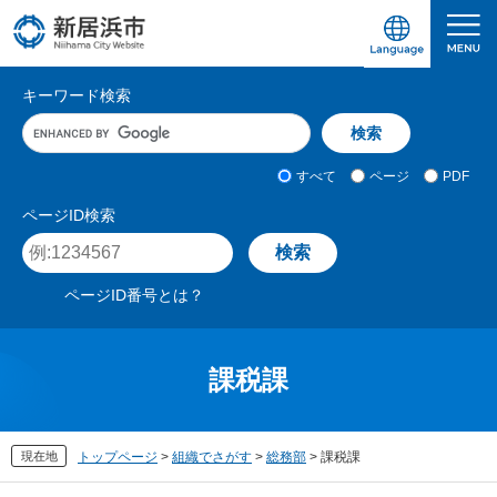
ペ
メ
ー
ニ
ジ
ュ
愛媛県新居浜市ホームページ｜四国屈指の臨海
サ
の
ー
キーワード検索
先
を
イ
キ
頭
飛
ト
ー
で
ば
ワ
検
す
し
内
すべて
ページ
PDF
ー
索
。
て
検
ド
対
ページID検索
本
入
象
索
ペ
文
力
ー
へ
ジ
ページID番号とは？
I
D
を
入
課税課
力
現在地
トップページ
>
組織でさがす
>
総務部
>
課税課