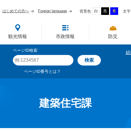
はじめての方へ
Foreign language
白
黒
青
背景色
文字
四国屈指の臨海工業都市
観光情報
市政情報
防災
ページID検索
組
ペ
ー
ジ
ページID番号とは？
I
D
を
入
力
建築住宅課