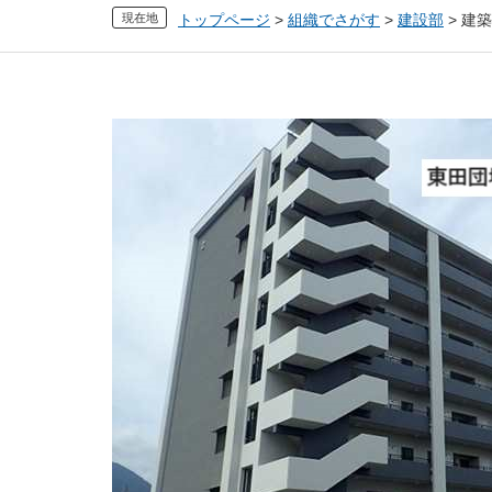
現在地
トップページ
>
組織でさがす
>
建設部
>
建築
本
文