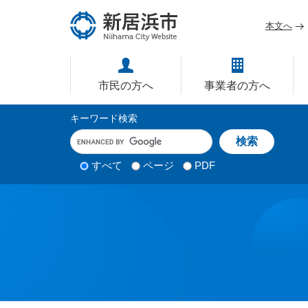
ペ
メ
ー
ニ
本文へ
ジ
ュ
愛媛県新居浜市ホームページ｜
の
ー
先
を
市民の方へ
事業者の方へ
頭
飛
で
ば
サ
キーワード検索
す
し
イ
キ
。
て
ー
ト
本
ワ
検
すべて
ページ
PDF
内
文
ー
索
ド
へ
検
対
入
象
索
力