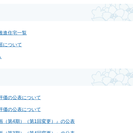
推進住宅一覧
居について
Ａ
評価の公表について
評価の公表について
画（第4期）（第1回変更）』の公表