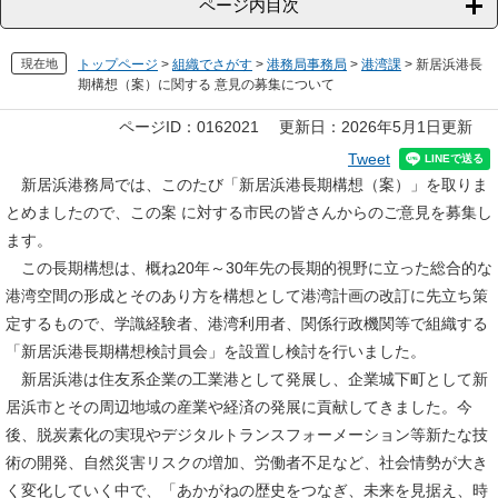
ページ内目次
現在地
トップページ
>
組織でさがす
>
港務局事務局
>
港湾課
>
新居浜港長
期構想（案）に関する 意見の募集について
本
ページID：0162021
更新日：2026年5月1日更新
文
Tweet
新居浜港務局では、このたび「新居浜港長期構想（案）」を取りま
とめましたので、この案 に対する市民の皆さんからのご意見を募集し
ます。
この長期構想は、概ね20年～30年先の長期的視野に立った総合的な
港湾空間の形成とそのあり方を構想として港湾計画の改訂に先立ち策
定するもので、学識経験者、港湾利用者、関係行政機関等で組織する
「新居浜港長期構想検討員会」を設置し検討を行いました。
新居浜港は住友系企業の工業港として発展し、企業城下町として新
居浜市とその周辺地域の産業や経済の発展に貢献してきました。今
後、脱炭素化の実現やデジタルトランスフォーメーション等新たな技
術の開発、自然災害リスクの増加、労働者不足など、社会情勢が大き
く変化していく中で、「あかがねの歴史をつなぎ、未来を見据え、時