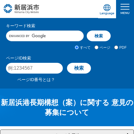
ペ
メ
ー
ニ
ジ
ュ
愛媛県新居浜市ホームページ｜四国屈指の臨海
サ
の
ー
キーワード検索
先
を
イ
キ
頭
飛
ト
ー
で
ば
ワ
検
す
し
内
すべて
ページ
PDF
ー
索
。
て
検
ド
対
ページID検索
本
入
象
索
ペ
文
力
ー
へ
ジ
ページID番号とは？
I
D
を
入
新居浜港長期構想（案）に関する 意見の
力
募集について