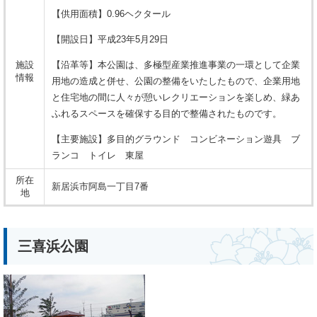
【供用面積】0.96ヘクタール
【開設日】平成23年5月29日
施設
【沿革等】本公園は、多極型産業推進事業の一環として企業
情報
用地の造成と併せ、公園の整備をいたしたもので、企業用地
と住宅地の間に人々が憩いレクリエーションを楽しめ、緑あ
ふれるスペースを確保する目的で整備されたものです。
【主要施設】多目的グラウンド コンビネーション遊具 ブ
ランコ トイレ 東屋
所在
新居浜市阿島一丁目7番
地
三喜浜公園