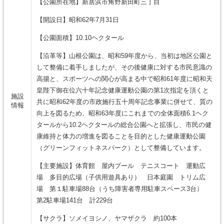
【公園所在地】新居浜市角野新田町三丁目
【開設日】昭和62年7月31日
【公園面積】10.10ヘクタール
【沿革等】山根公園は、昭和59年度から、当初は地区公園と
して整備に着手しましたが、その後健康に対する市民意識の
高揚と、スポーツへの関心が高まる中で昭和61年度に昭和天
皇陛下御在位六十年記念健康運動公園の第1次指定を頂くと
施設
共に昭和62年度の市政施行五十周年記念事業に併せて、質の
情報
向上を図るため、昭和63年度にこれまでの全体面積6.1ヘク
タールから10.2ヘクタールの総合公園へと拡張し、市民の健
康維持と体力の増進を図ることを目的とした健康運動公園
（グリーンフィットネスパーク）として整備しています。
【主要施設】体育館 屋内プール テニスコート 運動広
場 多目的広場（子供用遊具あり） 日本庭園 トリム広
場 第１駐車場88台（うち障害者専用駐車スペース3台）
第2駐車場141台 計229台
【サクラ】ソメイヨシノ、ヤマザクラ 約100本