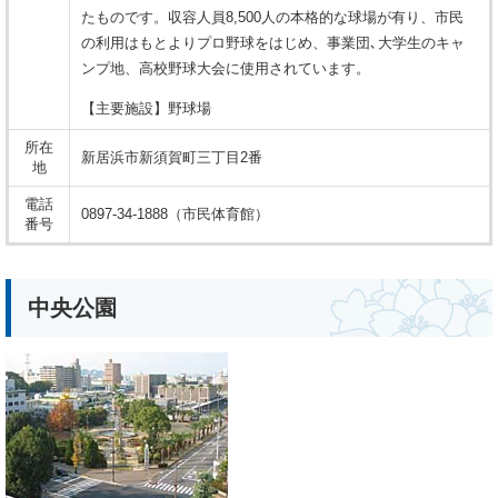
たものです。収容人員8,500人の本格的な球場が有り、市民
の利用はもとよりプロ野球をはじめ、事業団､大学生のキャ
ンプ地、高校野球大会に使用されています。
【主要施設】野球場
所在
新居浜市新須賀町三丁目2番
地
電話
0897-34-1888（市民体育館）
番号
中央公園