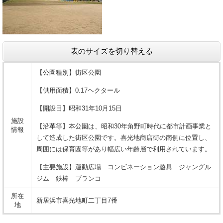
表のサイズを切り替える
【公園種別】街区公園
【供用面積】0.17ヘクタール
【開設日】昭和31年10月15日
施設
【沿革等】本公園は、昭和30年角野町時代に都市計画事業と
情報
して造成した街区公園です。喜光地商店街の南側に位置し、
周囲には保育園等があり幅広い年齢層で利用されています。
【主要施設】運動広場 コンビネーション遊具 ジャングル
ジム 鉄棒 ブランコ
所在
新居浜市喜光地町二丁目7番
地