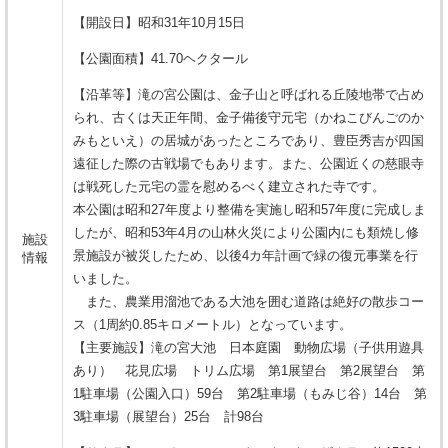
【開設日】昭和31年10月15日
【公園面積】41.70ヘクタール
【沿革等】滝の宮公園は、金子山と呼ばれる丘陵地帯で占め
られ、古くは天正年間、金子備後守元宅（かねこびんごのか
みもといえ）の居城があったところであり、豊臣秀吉が四国
遠征した際の古戦場でもあります。また、公園近くの慈眼寺
は戦死した元宅の霊を慰めるべく建立された寺です。
本公園は昭和27年度より整備を実施し昭和57年度に完成しま
したが、昭和53年4月の山林火災により公園内にも類焼し修
施設
景施設が被災したため、以後4カ年計画で緑の復元事業を行
情報
いました。
また、農業用溜池である大池を囲む道路は絶好の散歩コー
ス（1周約0.85キロメートル）となっています。
【主要施設】滝の宮大池 日本庭園 動物広場（子供用遊具
あり） 花見広場 トリム広場 第1展望台 第2展望台 第
1駐車場（公園入口）59台 第2駐車場（もみじ谷）14台 第
3駐車場（展望台）25台 計98台