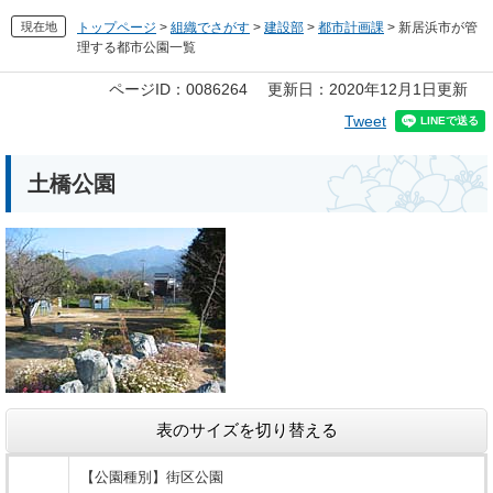
現在地
トップページ
>
組織でさがす
>
建設部
>
都市計画課
>
新居浜市が管
理する都市公園一覧
本
ページID：0086264
更新日：2020年12月1日更新
文
Tweet
土橋公園
表のサイズを切り替える
【公園種別】街区公園