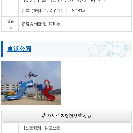
【サクラ】左岸（西側）ソメイヨシノ 約120本
右岸（東側）ソメイヨシノ 約180本
所在
新居浜市国領川河川敷
地
東浜公園
表のサイズを切り替える
【公園種別】街区公園