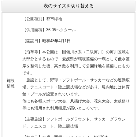
表のサイズを切り替える
【公園種別】都市緑地
【供用面積】36.05ヘクタール
【開設日】昭和48年4月1日
【沿革等】本公園は、国領川水系（二級河川）の河川区域を
大部分とするもので、愛媛県が環境整備の一環として低水護
岸を整備した後、高水敷を利用して公園緑地を整備したもの
です。
施設として、野球・ソフトボール・サッカーなどの運動広
施設
情報
場、テニスコート・陸上競技場などがあり、堤内地には体育
館・プールが設置されています。
他にも各種スポーツ大会、凧揚げ大会、花火大会、太鼓祭り
等にも活用され利用頻度が高いところです。
【主要施設】ソフトボールグラウンド、サッカーグラウン
ド、テニスコート、陸上競技場