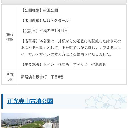
【公園種別】街区公園
【供用面積】0.11ヘクタール
【開設日】平成21年10月1日
施設
情報
【沿革等】本公園は、外部からの景観にも配慮した緑や花の
あふれる公園」として、また誰でもが気持ちよく使えるユニ
バーサルデザインの考え方による整備をいたしました。
【主要施設】トイレ 休憩所 すべり台 健康遊具
所在
新居浜市坂井町一丁目8番
地
正光寺山古墳公園