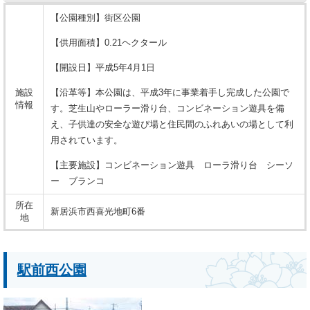
【公園種別】街区公園
【供用面積】0.21ヘクタール
【開設日】平成5年4月1日
施設
【沿革等】本公園は、平成3年に事業着手し完成した公園で
情報
す。芝生山やローラー滑り台、コンビネーション遊具を備
え、子供達の安全な遊び場と住民間のふれあいの場として利
用されています。
【主要施設】コンビネーション遊具 ローラ滑り台 シーソ
ー ブランコ
所在
新居浜市西喜光地町6番
地
駅前西公園