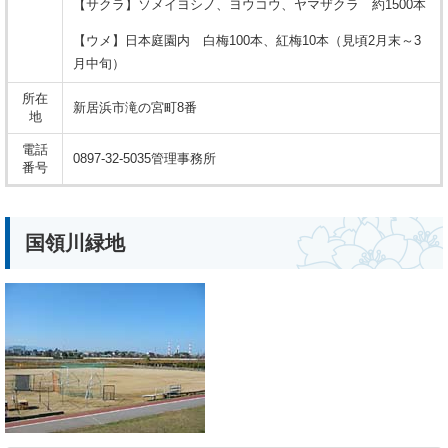
【サクラ】ソメイヨシノ、ヨウコウ、ヤマザクラ 約1500本
【ウメ】日本庭園内 白梅100本、紅梅10本（見頃2月末～3
月中旬）
所在
新居浜市滝の宮町8番
地
電話
0897-32-5035管理事務所
番号
国領川緑地