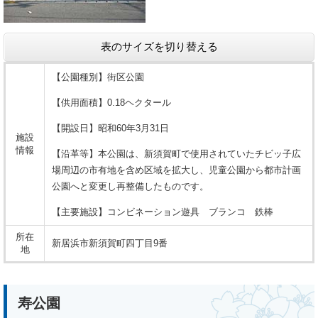
表のサイズを切り替える
【公園種別】街区公園
【供用面積】0.18ヘクタール
【開設日】昭和60年3月31日
施設
情報
【沿革等】本公園は、新須賀町で使用されていたチビッ子広
場周辺の市有地を含め区域を拡大し、児童公園から都市計画
公園へと変更し再整備したものです。
【主要施設】コンビネーション遊具 ブランコ 鉄棒
所在
新居浜市新須賀町四丁目9番
地
寿公園