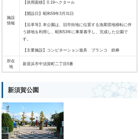
【供用面積】0.19ヘクタール
【開設日】昭和59年3月31日
施設
情報
【沿革等】本公園は、旧市街地に位置する漁業団地移転に伴
う跡地を利用し、昭和53年に事業着手し、完成した公園で
す。
【主要施設】コンビネーション遊具 ブランコ 鉄棒
所在
新居浜市中須賀町二丁目5番
地
新須賀公園