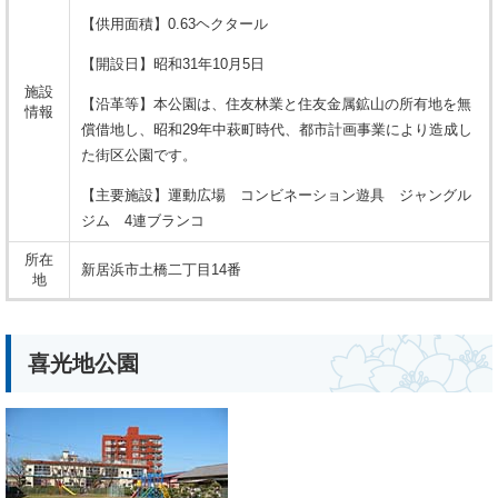
【供用面積】0.63ヘクタール
【開設日】昭和31年10月5日
施設
【沿革等】本公園は、住友林業と住友金属鉱山の所有地を無
情報
償借地し、昭和29年中萩町時代、都市計画事業により造成し
た街区公園です。
【主要施設】運動広場 コンビネーション遊具 ジャングル
ジム 4連ブランコ
所在
新居浜市土橋二丁目14番
地
喜光地公園