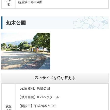
新居浜市寿町4番
地
船木公園
表のサイズを切り替える
【公園種別】街区公園
【供用面積】0.27ヘクタール
【開設日】平成2年5月10日
施設