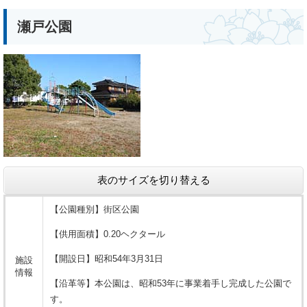
瀬戸公園
表のサイズを切り替える
【公園種別】街区公園
【供用面積】0.20ヘクタール
【開設日】昭和54年3月31日
施設
情報
【沿革等】本公園は、昭和53年に事業着手し完成した公園で
す。