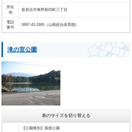
所在
新居浜市角野新田町三丁目
地
電話
0897-43-2905（山根総合体育館)
番号
滝の宮公園
表のサイズを切り替える
【公園種別】風致公園