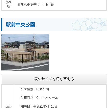
所在
新居浜市坂井町一丁目1番
地
駅前中央公園
表のサイズを切り替える
【公園種別】街区公園
【供用面積】0.14ヘクタール
【開設日】平成21年4月18日
施設