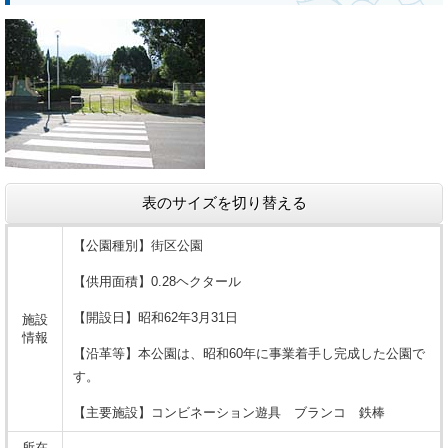
表のサイズを切り替える
【公園種別】街区公園
【供用面積】0.28ヘクタール
【開設日】昭和62年3月31日
施設
情報
【沿革等】本公園は、昭和60年に事業着手し完成した公園で
す。
【主要施設】コンビネーション遊具 ブランコ 鉄棒
所在