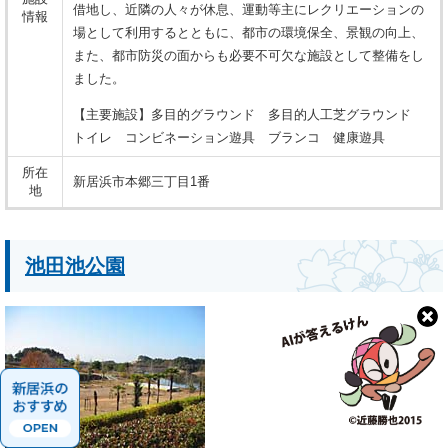
借地し、近隣の人々が休息、運動等主にレクリエーションの
情報
場として利用するとともに、都市の環境保全、景観の向上、
また、都市防災の面からも必要不可欠な施設として整備をし
ました。
【主要施設】多目的グラウンド 多目的人工芝グラウンド
トイレ コンビネーション遊具 ブランコ 健康遊具
所在
新居浜市本郷三丁目1番
地
池田池公園
新
居
浜
の