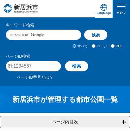
ペ
メ
ー
ニ
ジ
ュ
愛媛県新居浜市ホームページ｜四国屈指の臨海
サ
の
ー
キーワード検索
先
を
イ
キ
頭
飛
ト
ー
で
ば
ワ
検
す
し
内
すべて
ページ
PDF
ー
索
。
て
検
ド
対
ページID検索
本
入
象
索
ペ
文
力
ー
へ
ジ
ページID番号とは？
I
D
を
入
新居浜市が管理する都市公園一覧
力
ページ内目次