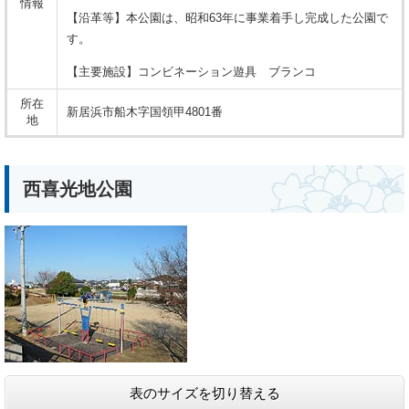
情報
【沿革等】本公園は、昭和63年に事業着手し完成した公園で
す。
【主要施設】コンビネーション遊具 ブランコ
所在
新居浜市船木字国領甲4801番
地
西喜光地公園
表のサイズを切り替える