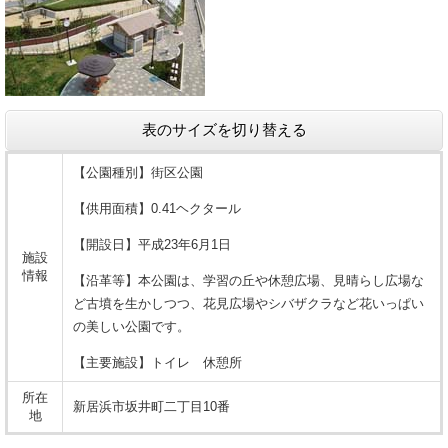
表のサイズを切り替える
【公園種別】街区公園
【供用面積】0.41ヘクタール
【開設日】平成23年6月1日
施設
情報
【沿革等】本公園は、学習の丘や休憩広場、見晴らし広場な
ど古墳を生かしつつ、花見広場やシバザクラなど花いっぱい
の美しい公園です。
【主要施設】トイレ 休憩所
所在
新居浜市坂井町二丁目10番
地