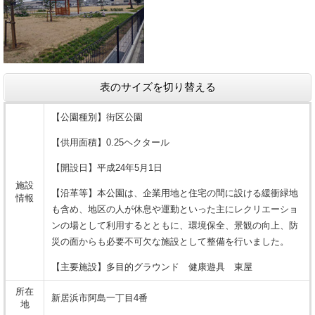
表のサイズを切り替える
【公園種別】街区公園
【供用面積】0.25ヘクタール
【開設日】平成24年5月1日
施設
【沿革等】本公園は、企業用地と住宅の間に設ける緩衝緑地
情報
も含め、地区の人が休息や運動といった主にレクリエーショ
ンの場として利用するとともに、環境保全、景観の向上、防
災の面からも必要不可欠な施設として整備を行いました。
【主要施設】多目的グラウンド 健康遊具 東屋
所在
新居浜市阿島一丁目4番
地