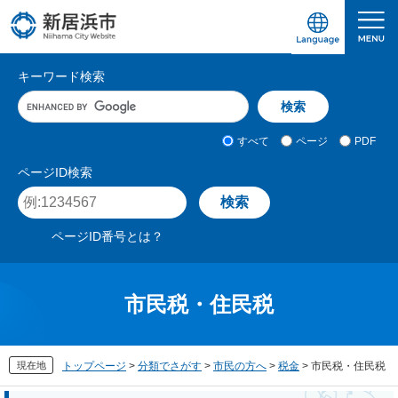
ペ
メ
ー
ニ
ジ
ュ
愛媛県新居浜市ホームページ｜四国屈指の臨海
サ
の
ー
キーワード検索
先
を
イ
キ
頭
飛
ト
ー
で
ば
ワ
検
す
し
内
すべて
ページ
PDF
ー
索
。
て
検
ド
対
ページID検索
本
入
象
索
ペ
文
力
ー
へ
ジ
ページID番号とは？
I
D
を
入
市民税・住民税
力
現在地
トップページ
>
分類でさがす
>
市民の方へ
>
税金
>
市民税・住民税