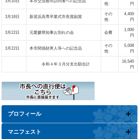
3月10日
本市交流都市訪問者への記念品
他
円
その
4,400
3月18日
新居浜高専卒業式市長賞副賞
他
円
1,000
3月22日
元愛媛県知事お別れの会
会費
円
その
5,008
3月22日
本市関係財界人等への記念品
他
円
16,540
令和４年３月分支出額合計
円
プロフィール
マニフェスト