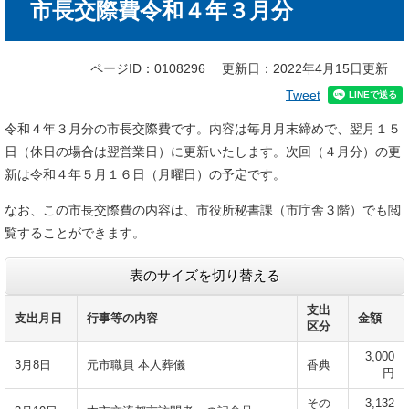
市長交際費令和４年３月分
文
ページID：0108296
更新日：2022年4月15日更新
Tweet
令和４年３月分の市長交際費です。内容は毎月月末締めで、翌月１５
日（休日の場合は翌営業日）に更新いたします。次回（４月分）の更
新は令和４年５月１６日（月曜日）の予定です。
なお、この市長交際費の内容は、市役所秘書課（市庁舎３階）でも閲
覧することができます。
表のサイズを切り替える
支出
支出月日
行事等の内容
金額
区分
3,000
3月8日
元市職員 本人葬儀
香典
円
その
3,132