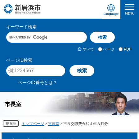
ペ
メ
ー
ニ
ジ
ュ
愛媛県新居浜市ホームページ｜四国屈指の臨海
サ
の
ー
キーワード検索
先
を
イ
キ
頭
飛
ト
ー
で
ば
ワ
検
す
し
内
すべて
ページ
PDF
ー
索
。
て
検
ド
対
ページID検索
本
入
象
索
ペ
文
力
ー
へ
ジ
ページID番号とは？
I
D
を
市長室
入
力
現在地
トップページ
>
市長室
>
市長交際費令和４年３月分
本