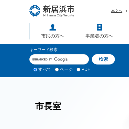
ペ
メ
ー
ニ
本文へ
ジ
ュ
愛媛県新居浜市ホームページ｜
の
ー
先
を
市民の方へ
事業者の方へ
頭
飛
で
ば
サ
キーワード検索
す
し
イ
キ
。
て
ー
ト
本
ワ
検
すべて
ページ
PDF
内
文
ー
索
ド
へ
検
対
入
象
索
力
市長室