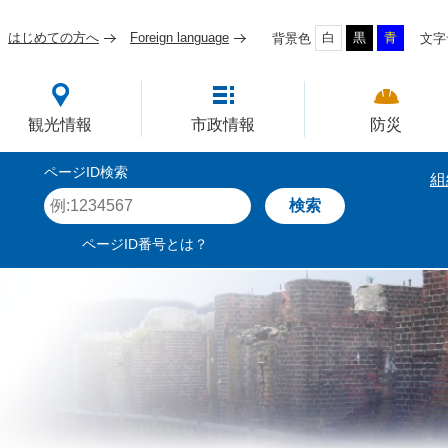
はじめての方へ
Foreign language
白
黒
青
背景色
文字
四国屈指の臨海工業都市
観光情報
市政情報
防災
ページID検索
組
ペ
ー
ジ
ページID番号とは？
I
D
を
入
力