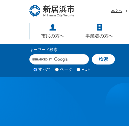
ペ
メ
ー
ニ
本文へ
ジ
ュ
愛媛県新居浜市ホームページ｜
の
ー
先
を
市民の方へ
事業者の方へ
頭
飛
で
ば
サ
キーワード検索
す
し
イ
キ
。
て
ー
ト
本
ワ
検
すべて
ページ
PDF
内
文
ー
索
ド
へ
検
対
入
象
索
力