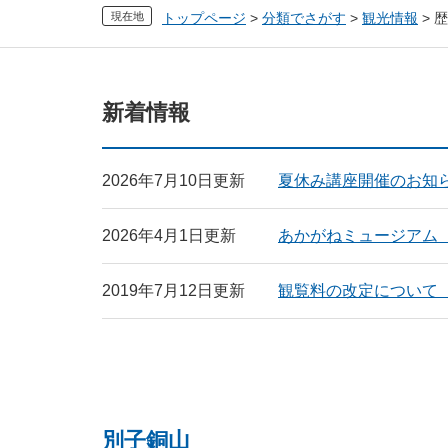
現在地
トップページ
>
分類でさがす
>
観光情報
>
歴
本
新着情報
文
2026年7月10日更新
夏休み講座開催のお知
2026年4月1日更新
あかがねミュージアム
2019年7月12日更新
観覧料の改定について
別子銅山