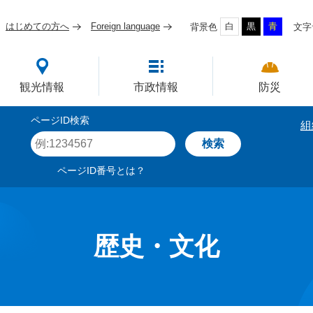
はじめての方へ
Foreign language
白
黒
青
背景色
文字
四国屈指の臨海工業都市
観光情報
市政情報
防災
ページID検索
組
ペ
ー
ジ
ページID番号とは？
I
D
を
入
力
歴史・文化