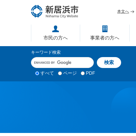
ペ
メ
ー
ニ
本文へ
ジ
ュ
愛媛県新居浜市ホームページ｜
の
ー
先
を
市民の方へ
事業者の方へ
頭
飛
で
ば
サ
キーワード検索
す
し
イ
キ
。
て
ー
ト
本
ワ
検
すべて
ページ
PDF
内
文
ー
索
ド
へ
検
対
入
象
索
力