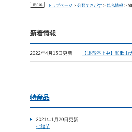
現在地
トップページ
>
分類でさがす
>
観光情報
>
物
本
新着情報
文
2022年4月15日更新
【販売停止中】和歌山
特産品
2021年1月20日更新
七福芋