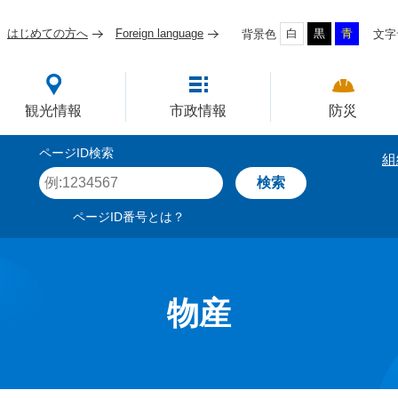
はじめての方へ
Foreign language
白
黒
青
背景色
文字
四国屈指の臨海工業都市
観光情報
市政情報
防災
ページID検索
組
ペ
ー
ジ
ページID番号とは？
I
D
を
入
力
物産