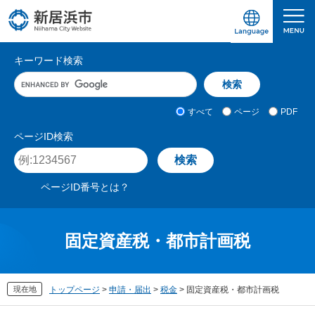
ペ
メ
ー
ニ
ジ
ュ
愛媛県新居浜市ホームページ｜四国屈指の臨海
サ
の
ー
キーワード検索
先
を
イ
キ
頭
飛
ト
ー
で
ば
ワ
検
す
し
内
すべて
ページ
PDF
ー
索
。
て
検
ド
対
ページID検索
本
入
象
索
ペ
文
力
ー
へ
ジ
ページID番号とは？
I
D
を
入
固定資産税・都市計画税
力
現在地
トップページ
>
申請・届出
>
税金
>
固定資産税・都市計画税