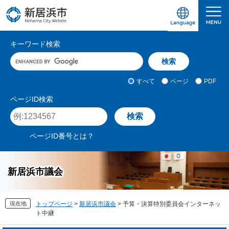
ペ
メ
ー
ニ
ジ
ュ
愛媛県新居浜市ホームページ｜四国屈指の臨海
サ
の
ー
キーワード検索
先
を
イ
キ
頭
飛
ト
ー
で
ば
ワ
検
す
し
内
すべて
ページ
PDF
ー
索
。
て
検
ド
対
ページID検索
本
入
象
索
ペ
文
力
ー
へ
ジ
ページID番号とは？
I
D
を
新居浜市議会
入
力
現在地
トップページ
>
新居浜市議会
>
予算・決算特別委員会インターネッ
ト中継