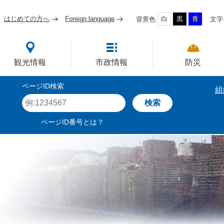
はじめての方へ
Foreign language
白
黒
青
背景色
文字
四国屈指の臨海工業都市
観光情報
市政情報
防災
ページID検索
組
ペ
ー
ジ
ページID番号とは？
I
D
を
入
力