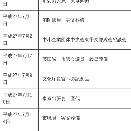
市委嘱委員 実母葬儀
日
平成27年7月1
消防団員 実父葬儀
日
平成27年7月2
中小企業団体中央会東予支部総会懇談会
日
平成27年7月7
藤田誠一市議会議員 義母葬儀
日
平成27年7月9
文化庁長官への記念品
日
平成27年7月1
東京出張お土産代
0日
平成27年7月1
市職員 実父葬儀
4日