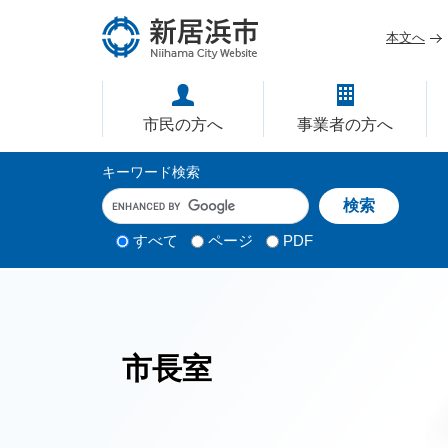
ペ
メ
ー
ニ
本文へ
ジ
ュ
愛媛県新居浜市ホームページ｜
の
ー
先
を
市民の方へ
事業者の方へ
頭
飛
で
ば
サ
キーワード検索
す
し
イ
キ
。
て
ー
ト
本
ワ
検
すべて
ページ
PDF
内
文
ー
索
ド
へ
検
対
入
象
索
力
市長室