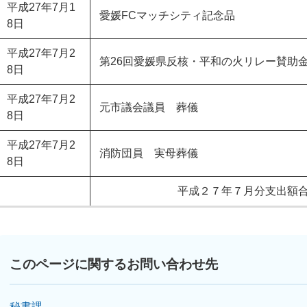
平成27年7月1
愛媛FCマッチシティ記念品
8日
平成27年7月2
第26回愛媛県反核・平和の火リレー賛助
8日
平成27年7月2
元市議会議員 葬儀
8日
平成27年7月2
消防団員 実母葬儀
8日
平成２７年７月分支出額
このページに関するお問い合わせ先
秘書課