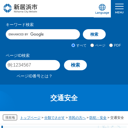
ペ
メ
ー
ニ
ジ
ュ
愛媛県新居浜市ホームページ｜四国屈指の臨海
サ
の
ー
キーワード検索
先
を
イ
キ
頭
飛
ト
ー
で
ば
ワ
検
す
し
内
すべて
ページ
PDF
ー
索
。
て
検
ド
対
ページID検索
本
入
象
索
ペ
文
力
ー
へ
ジ
ページID番号とは？
I
D
を
入
交通安全
力
現在地
トップページ
>
分類でさがす
>
市民の方へ
>
防犯・安全
>
交通安全