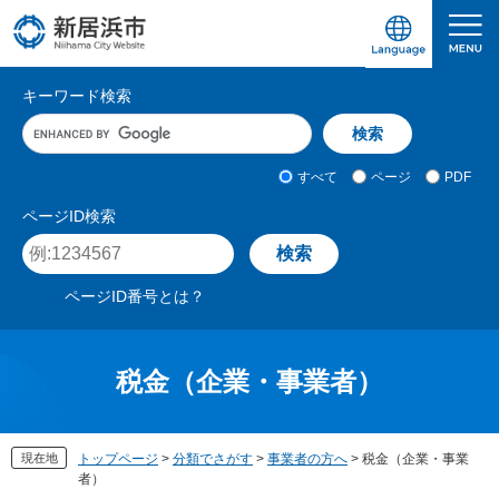
ペ
メ
ー
ニ
ジ
ュ
愛媛県新居浜市ホームページ｜四国屈指の臨海
サ
の
ー
キーワード検索
先
を
イ
キ
頭
飛
ト
ー
で
ば
ワ
検
す
し
内
すべて
ページ
PDF
ー
索
。
て
検
ド
対
ページID検索
本
入
象
索
ペ
文
力
ー
へ
ジ
ページID番号とは？
I
D
を
入
税金（企業・事業者）
力
現在地
トップページ
>
分類でさがす
>
事業者の方へ
>
税金（企業・事業
者）