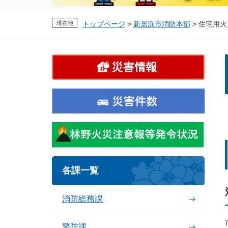
現在地
トップページ
>
新居浜市消防本部
>
住宅用火
各課一覧
消防総務課
警防課