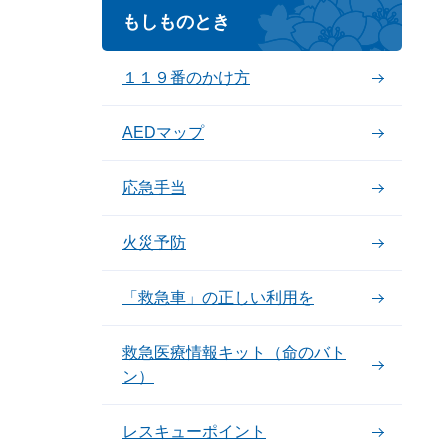
もしものとき
１１９番のかけ方
AEDマップ
応急手当
火災予防
「救急車」の正しい利用を
救急医療情報キット（命のバト
ン）
レスキューポイント