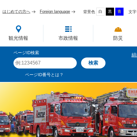
はじめての方へ
Foreign language
白
黒
青
背景色
文字
四国屈指の臨海工業都市
観光情報
市政情報
防災
ページID検索
組
ペ
ー
ジ
ページID番号とは？
I
D
を
入
力