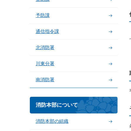
予防課
通信指令課
北消防署
川東分署
南消防署
消防本部について
消防本部の組織