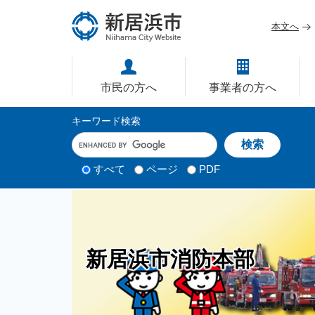
ペ
メ
ー
ニ
本文へ
ジ
ュ
愛媛県新居浜市ホームページ｜
の
ー
先
を
市民の方へ
事業者の方へ
頭
飛
で
ば
サ
キーワード検索
す
し
イ
キ
。
て
ー
ト
本
ワ
検
すべて
ページ
PDF
内
文
ー
索
ド
へ
検
対
入
象
索
力
新居浜市消防本部