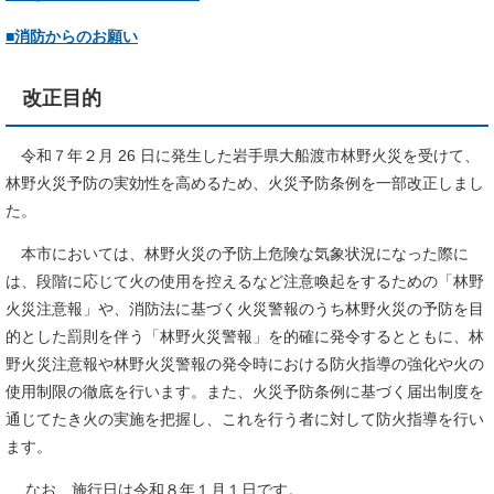
■消防からのお願い
改正目的
令和７年２月 26 日に発生した岩手県大船渡市林野火災を受けて、
林野火災予防の実効性を高めるため、火災予防条例を一部改正しまし
た。
本市においては、林野火災の予防上危険な気象状況になった際に
は、段階に応じて火の使用を控えるなど注意喚起をするための「林野
火災注意報」や、消防法に基づく火災警報のうち林野火災の予防を目
的とした罰則を伴う「林野火災警報」を的確に発令するとともに、林
野火災注意報や林野火災警報の発令時における防火指導の強化や火の
使用制限の徹底を行います。また、火災予防条例に基づく届出制度を
通じてたき火の実施を把握し、これを行う者に対して防火指導を行い
ます。
なお、施行日は令和８年１月１日です。