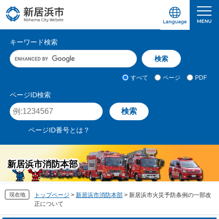
ペ
メ
ー
ニ
ジ
ュ
愛媛県新居浜市ホームページ｜四国屈指の臨海
サ
の
ー
キーワード検索
先
を
イ
キ
頭
飛
ト
ー
で
ば
ワ
検
す
し
内
すべて
ページ
PDF
ー
索
。
て
検
ド
対
ページID検索
本
入
象
索
ペ
文
力
ー
へ
ジ
ページID番号とは？
I
D
を
新居浜市消防本部
入
力
現在地
トップページ
>
新居浜市消防本部
>
新居浜市火災予防条例の一部改
正について