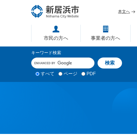
ペ
メ
ー
ニ
本文へ
ジ
ュ
愛媛県新居浜市ホームページ｜
の
ー
先
を
市民の方へ
事業者の方へ
頭
飛
で
ば
サ
キーワード検索
す
し
イ
キ
。
て
ー
ト
本
ワ
検
すべて
ページ
PDF
内
文
ー
索
ド
へ
検
対
入
象
索
力