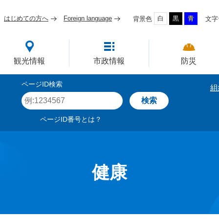
はじめての方へ
Foreign language
白
黒
青
背景色
文字
四国屈指の臨海工業都市
観光情報
市政情報
防災
ページID検索
組
ペ
ー
ジ
ページID番号とは？
I
D
を
入
力
健康