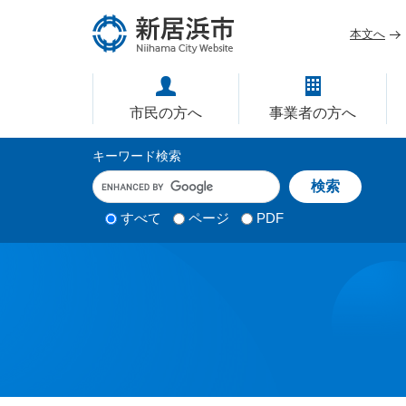
ペ
メ
ー
ニ
本文へ
ジ
ュ
愛媛県新居浜市ホームページ｜
の
ー
先
を
市民の方へ
事業者の方へ
頭
飛
で
ば
サ
キーワード検索
す
し
イ
キ
。
て
ー
ト
本
ワ
検
すべて
ページ
PDF
内
文
ー
索
ド
へ
検
対
入
象
索
力