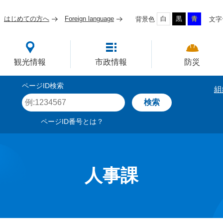
はじめての方へ
Foreign language
白
黒
青
背景色
文字
四国屈指の臨海工業都市
観光情報
市政情報
防災
ページID検索
組
ペ
ー
ジ
ページID番号とは？
I
D
を
入
力
人事課