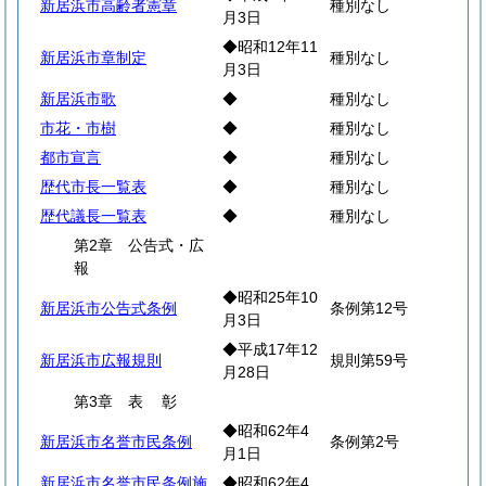
新居浜市高齢者憲章
種別なし
月3日
◆昭和12年11
新居浜市章制定
種別なし
月3日
新居浜市歌
◆
種別なし
市花・市樹
◆
種別なし
都市宣言
◆
種別なし
歴代市長一覧表
◆
種別なし
歴代議長一覧表
◆
種別なし
第2章 公告式・広
報
◆昭和25年10
新居浜市公告式条例
条例第12号
月3日
◆平成17年12
新居浜市広報規則
規則第59号
月28日
第3章
表
彰
◆昭和62年4
新居浜市名誉市民条例
条例第2号
月1日
新居浜市名誉市民条例施
◆昭和62年4