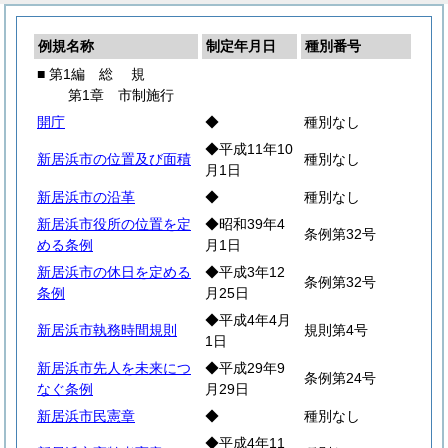
例規名称
制定年月日
種別番号
■ 第1編
総
規
第1章 市制施行
開庁
◆
種別なし
◆平成11年10
新居浜市の位置及び面積
種別なし
月1日
新居浜市の沿革
◆
種別なし
新居浜市役所の位置を定
◆昭和39年4
条例第32号
める条例
月1日
新居浜市の休日を定める
◆平成3年12
条例第32号
条例
月25日
◆平成4年4月
新居浜市執務時間規則
規則第4号
1日
新居浜市先人を未来につ
◆平成29年9
条例第24号
なぐ条例
月29日
新居浜市民憲章
◆
種別なし
◆平成4年11