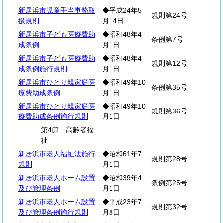
新居浜市児童手当事務取
◆平成24年5
規則第24号
扱規則
月14日
新居浜市子ども医療費助
◆昭和48年4
条例第7号
成条例
月1日
新居浜市子ども医療費助
◆昭和48年4
規則第12号
成条例施行規則
月1日
新居浜市ひとり親家庭医
◆昭和49年10
条例第35号
療費助成条例
月1日
新居浜市ひとり親家庭医
◆昭和49年10
規則第36号
療費助成条例施行規則
月1日
第4節 高齢者福
祉
新居浜市老人福祉法施行
◆昭和61年7
規則第28号
規則
月1日
新居浜市老人ホーム設置
◆昭和39年4
条例第25号
及び管理条例
月1日
新居浜市老人ホーム設置
◆平成23年7
規則第32号
及び管理条例施行規則
月8日