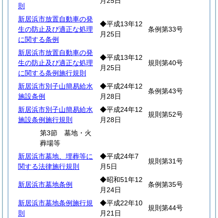
月25日
則
新居浜市放置自動車の発
◆平成13年12
生の防止及び適正な処理
条例第33号
月25日
に関する条例
新居浜市放置自動車の発
◆平成13年12
生の防止及び適正な処理
規則第40号
月25日
に関する条例施行規則
新居浜市別子山簡易給水
◆平成24年12
条例第43号
施設条例
月28日
新居浜市別子山簡易給水
◆平成24年12
規則第52号
施設条例施行規則
月28日
第3節 墓地・火
葬場等
新居浜市墓地、埋葬等に
◆平成24年7
規則第31号
関する法律施行規則
月5日
◆昭和51年12
新居浜市墓地条例
条例第35号
月24日
新居浜市墓地条例施行規
◆平成22年10
規則第44号
則
月21日