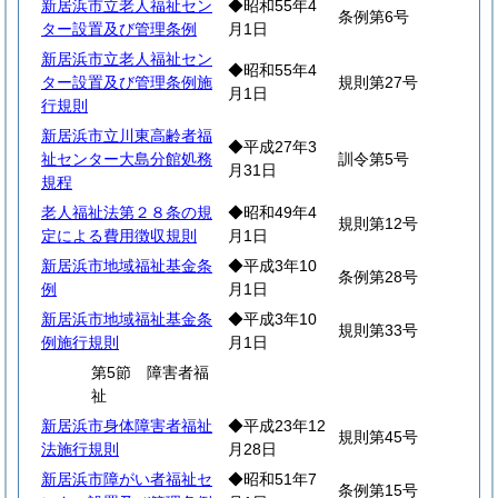
新居浜市立老人福祉セン
◆昭和55年4
条例第6号
ター設置及び管理条例
月1日
新居浜市立老人福祉セン
◆昭和55年4
ター設置及び管理条例施
規則第27号
月1日
行規則
新居浜市立川東高齢者福
◆平成27年3
祉センター大島分館処務
訓令第5号
月31日
規程
老人福祉法第２８条の規
◆昭和49年4
規則第12号
定による費用徴収規則
月1日
新居浜市地域福祉基金条
◆平成3年10
条例第28号
例
月1日
新居浜市地域福祉基金条
◆平成3年10
規則第33号
例施行規則
月1日
第5節 障害者福
祉
新居浜市身体障害者福祉
◆平成23年12
規則第45号
法施行規則
月28日
新居浜市障がい者福祉セ
◆昭和51年7
条例第15号