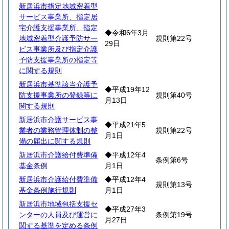
新居浜市指定地域密着型
サービス事業所、指定居
宅介護支援事業所、指定
◆令和6年3月
地域密着型介護予防サー
規則第22号
29日
ビス事業所及び指定介護
予防支援事業所の指定等
に関する規則
新居浜市基準該当介護予
◆平成19年12
防支援事業所の登録等に
規則第40号
月13日
関する規則
新居浜市介護サービス事
◆平成21年5
業者の業務管理体制の整
規則第22号
月1日
備の届出に関する規則
新居浜市介護給付費準備
◆平成12年4
条例第6号
基金条例
月1日
新居浜市介護給付費準備
◆平成12年4
規則第13号
基金条例施行規則
月1日
新居浜市地域包括支援セ
◆平成27年3
ンターの人員及び運営に
条例第19号
月27日
関する基準を定める条例