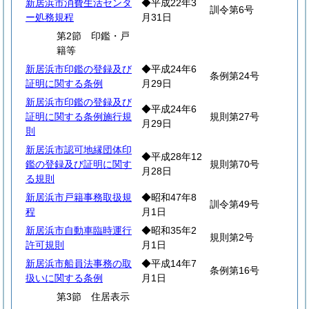
新居浜市消費生活センタ
◆平成22年3
訓令第6号
ー処務規程
月31日
第2節 印鑑・戸
籍等
新居浜市印鑑の登録及び
◆平成24年6
条例第24号
証明に関する条例
月29日
新居浜市印鑑の登録及び
◆平成24年6
証明に関する条例施行規
規則第27号
月29日
則
新居浜市認可地縁団体印
◆平成28年12
鑑の登録及び証明に関す
規則第70号
月28日
る規則
新居浜市戸籍事務取扱規
◆昭和47年8
訓令第49号
程
月1日
新居浜市自動車臨時運行
◆昭和35年2
規則第2号
許可規則
月1日
新居浜市船員法事務の取
◆平成14年7
条例第16号
扱いに関する条例
月1日
第3節 住居表示