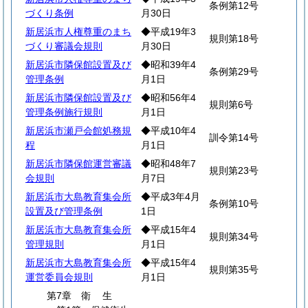
条例第12号
づくり条例
月30日
新居浜市人権尊重のまち
◆平成19年3
規則第18号
づくり審議会規則
月30日
新居浜市隣保館設置及び
◆昭和39年4
条例第29号
管理条例
月1日
新居浜市隣保館設置及び
◆昭和56年4
規則第6号
管理条例施行規則
月1日
新居浜市瀬戸会館処務規
◆平成10年4
訓令第14号
程
月1日
新居浜市隣保館運営審議
◆昭和48年7
規則第23号
会規則
月7日
新居浜市大島教育集会所
◆平成3年4月
条例第10号
設置及び管理条例
1日
新居浜市大島教育集会所
◆平成15年4
規則第34号
管理規則
月1日
新居浜市大島教育集会所
◆平成15年4
規則第35号
運営委員会規則
月1日
第7章
衛
生