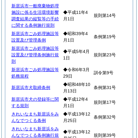
新居浜市一般廃棄物処理
施設に係る生活環境影響
◆平成11年4
規則第14号
調査結果の縦覧等の手続
月1日
に関する条例施行規則
新居浜市ごみ処理施設等
◆昭和39年4
条例第19号
設置及び管理条例
月1日
新居浜市ごみ処理施設等
◆平成5年4月
設置及び管理条例施行規
規則第23号
1日
則
新居浜市ごみ処理施設等
◆令和6年3月
訓令第9号
処務規程
29日
◆昭和48年10
新居浜市犬取締条例
条例第31号
月13日
新居浜市犬の登録等に関
◆平成12年4
規則第17号
する規則
月1日
きれいなまち新居浜をみ
◆平成13年12
条例第32号
んなでつくる条例
月25日
きれいなまち新居浜をみ
◆平成13年12
んなでつくる条例施行規
規則第39号