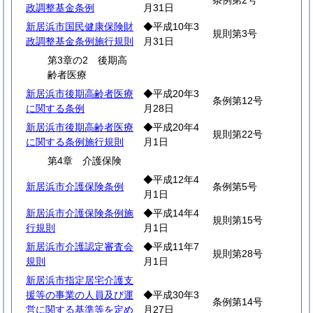
条例第2号
政調整基金条例
月31日
新居浜市国民健康保険財
◆平成10年3
規則第3号
政調整基金条例施行規則
月31日
第3章の2 後期高
齢者医療
新居浜市後期高齢者医療
◆平成20年3
条例第12号
に関する条例
月28日
新居浜市後期高齢者医療
◆平成20年4
規則第22号
に関する条例施行規則
月1日
第4章 介護保険
◆平成12年4
新居浜市介護保険条例
条例第5号
月1日
新居浜市介護保険条例施
◆平成14年4
規則第15号
行規則
月1日
新居浜市介護認定審査会
◆平成11年7
規則第28号
規則
月1日
新居浜市指定居宅介護支
援等の事業の人員及び運
◆平成30年3
条例第14号
営に関する基準等を定め
月27日