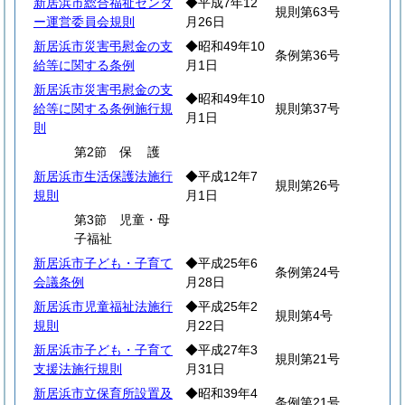
新居浜市総合福祉センタ
◆平成7年12
規則第63号
ー運営委員会規則
月26日
新居浜市災害弔慰金の支
◆昭和49年10
条例第36号
給等に関する条例
月1日
新居浜市災害弔慰金の支
◆昭和49年10
給等に関する条例施行規
規則第37号
月1日
則
第2節
保
護
新居浜市生活保護法施行
◆平成12年7
規則第26号
規則
月1日
第3節 児童・母
子福祉
新居浜市子ども・子育て
◆平成25年6
条例第24号
会議条例
月28日
新居浜市児童福祉法施行
◆平成25年2
規則第4号
規則
月22日
新居浜市子ども・子育て
◆平成27年3
規則第21号
支援法施行規則
月31日
新居浜市立保育所設置及
◆昭和39年4
条例第21号