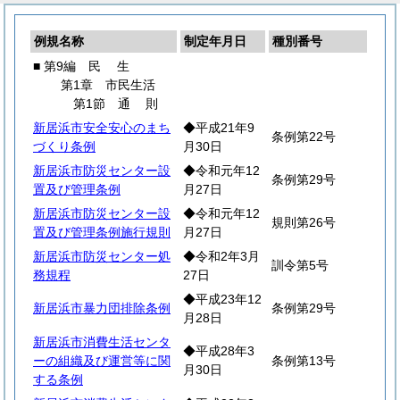
例規名称
制定年月日
種別番号
■ 第9編
民
生
第1章 市民生活
第1節
通
則
新居浜市安全安心のまち
◆平成21年9
条例第22号
づくり条例
月30日
新居浜市防災センター設
◆令和元年12
条例第29号
置及び管理条例
月27日
新居浜市防災センター設
◆令和元年12
規則第26号
置及び管理条例施行規則
月27日
新居浜市防災センター処
◆令和2年3月
訓令第5号
務規程
27日
◆平成23年12
新居浜市暴力団排除条例
条例第29号
月28日
新居浜市消費生活センタ
◆平成28年3
ーの組織及び運営等に関
条例第13号
月30日
する条例