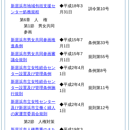
新居浜市地域包括支援セ
◆平成18年3
訓令第10号
ンター処務規程
月31日
第6章
人
権
第1節 男女共同
参画
新居浜市男女共同参画推
◆平成15年7
条例第33号
進条例
月1日
新居浜市男女共同参画審
◆平成15年7
規則第55号
議会規則
月1日
新居浜市立女性総合セン
◆平成2年4月
条例第8号
ター設置及び管理条例
1日
新居浜市立女性総合セン
◆平成2年4月
ター設置及び管理条例施
規則第11号
1日
行規則
新居浜市立女性センター
◆平成2年4月
及び新居浜市立働く婦人
規則第12号
1日
の家運営委員会規則
第2節 人権対策
新居浜市人権尊重のまち
◆平成19年3