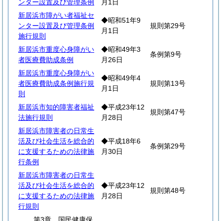
ンター設置及び管理条例
月1日
新居浜市障がい者福祉セ
◆昭和51年9
ンター設置及び管理条例
規則第29号
月1日
施行規則
新居浜市重度心身障がい
◆昭和49年3
条例第9号
者医療費助成条例
月26日
新居浜市重度心身障がい
◆昭和49年4
者医療費助成条例施行規
規則第13号
月1日
則
新居浜市知的障害者福祉
◆平成23年12
規則第47号
法施行規則
月28日
新居浜市障害者の日常生
活及び社会生活を総合的
◆平成18年6
条例第29号
に支援するための法律施
月30日
行条例
新居浜市障害者の日常生
活及び社会生活を総合的
◆平成23年12
規則第48号
に支援するための法律施
月28日
行規則
第3章 国民健康保