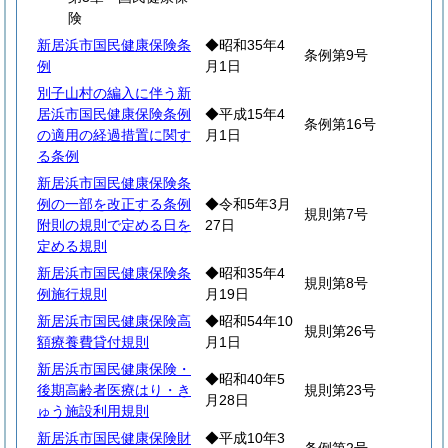
険
新居浜市国民健康保険条
◆昭和35年4
条例第9号
例
月1日
別子山村の編入に伴う新
居浜市国民健康保険条例
◆平成15年4
条例第16号
の適用の経過措置に関す
月1日
る条例
新居浜市国民健康保険条
例の一部を改正する条例
◆令和5年3月
規則第7号
附則の規則で定める日を
27日
定める規則
新居浜市国民健康保険条
◆昭和35年4
規則第8号
例施行規則
月19日
新居浜市国民健康保険高
◆昭和54年10
規則第26号
額療養費貸付規則
月1日
新居浜市国民健康保険・
◆昭和40年5
後期高齢者医療はり・き
規則第23号
月28日
ゅう施設利用規則
新居浜市国民健康保険財
◆平成10年3