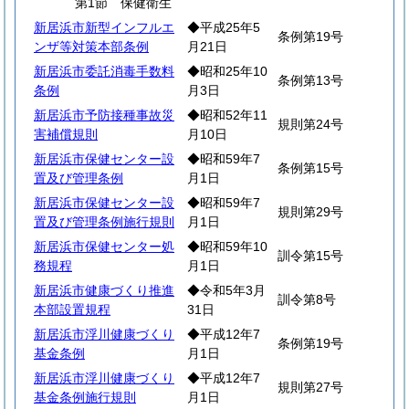
第1節 保健衛生
新居浜市新型インフルエ
◆平成25年5
条例第19号
ンザ等対策本部条例
月21日
新居浜市委託消毒手数料
◆昭和25年10
条例第13号
条例
月3日
新居浜市予防接種事故災
◆昭和52年11
規則第24号
害補償規則
月10日
新居浜市保健センター設
◆昭和59年7
条例第15号
置及び管理条例
月1日
新居浜市保健センター設
◆昭和59年7
規則第29号
置及び管理条例施行規則
月1日
新居浜市保健センター処
◆昭和59年10
訓令第15号
務規程
月1日
新居浜市健康づくり推進
◆令和5年3月
訓令第8号
本部設置規程
31日
新居浜市浮川健康づくり
◆平成12年7
条例第19号
基金条例
月1日
新居浜市浮川健康づくり
◆平成12年7
規則第27号
基金条例施行規則
月1日