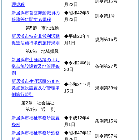
訓令第16号
理規程
月22日
新居浜市営渡海船職員の
◆昭和42年3
訓令第1号
服務等に関する規程
月23日
第5節 市民活動
新居浜市特定非営利活動
◆平成20年4
規則第15号
促進法施行条例施行規則
月1日
第6節 地域振興
新居浜市生涯活躍のまち
◆令和2年6月
拠点施設設置及び管理条
条例第27号
30日
例
新居浜市生涯活躍のまち
◆令和2年7月
拠点施設設置及び管理条
規則第39号
15日
例施行規則
第2章 社会福祉
第1節
通
則
新居浜市福祉事務所設置
◆平成12年4
条例第15号
条例
月1日
新居浜市福祉事務所処務
◆昭和47年12
訓令第57号
規程
月25日