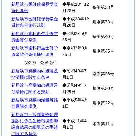
新居浜市医師確保奨学金
◆平成28年12
条例第33号
貸付条例
月28日
新居浜市医師確保奨学金
◆平成28年12
規則第73号
貸付条例施行規則
月28日
新居浜市歯科衛生士修学
◆令和2年9月
条例第40号
資金貸付条例
25日
新居浜市歯科衛生士修学
◆令和2年9月
規則第45号
資金貸付条例施行規則
25日
第2節 公衆衛生
新居浜市廃棄物の処理及
◆昭和49年7
条例第23号
び清掃に関する条例
月1日
新居浜市廃棄物の処理及
◆昭和49年7
規則第30号
び清掃に関する規則
月29日
新居浜市廃棄物減量等推
◆平成5年4月
規則第22号
進審議会規則
1日
新居浜市一般廃棄物処理
施設に係る生活環境影響
◆平成11年4
条例第11号
調査結果の縦覧等の手続
月1日
に関する条例