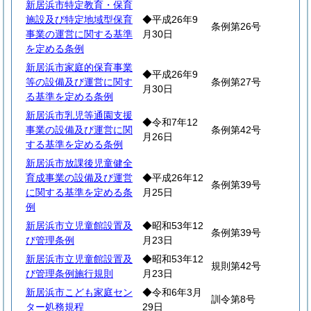
新居浜市特定教育・保育
施設及び特定地域型保育
◆平成26年9
条例第26号
事業の運営に関する基準
月30日
を定める条例
新居浜市家庭的保育事業
◆平成26年9
等の設備及び運営に関す
条例第27号
月30日
る基準を定める条例
新居浜市乳児等通園支援
◆令和7年12
事業の設備及び運営に関
条例第42号
月26日
する基準を定める条例
新居浜市放課後児童健全
育成事業の設備及び運営
◆平成26年12
条例第39号
に関する基準を定める条
月25日
例
新居浜市立児童館設置及
◆昭和53年12
条例第39号
び管理条例
月23日
新居浜市立児童館設置及
◆昭和53年12
規則第42号
び管理条例施行規則
月23日
新居浜市こども家庭セン
◆令和6年3月
訓令第8号
ター処務規程
29日