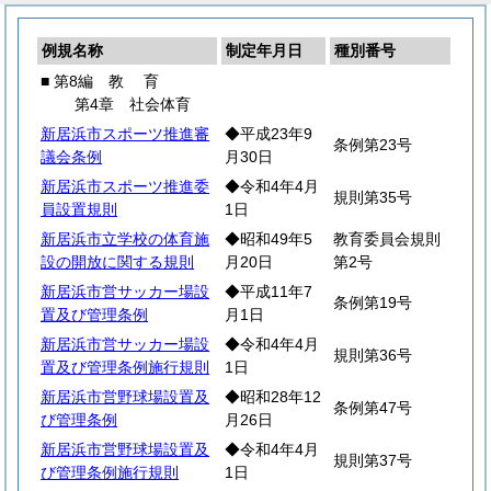
例規名称
制定年月日
種別番号
■ 第8編
教
育
第4章 社会体育
新居浜市スポーツ推進審
◆平成23年9
条例第23号
議会条例
月30日
新居浜市スポーツ推進委
◆令和4年4月
規則第35号
員設置規則
1日
新居浜市立学校の体育施
◆昭和49年5
教育委員会規則
設の開放に関する規則
月20日
第2号
新居浜市営サッカー場設
◆平成11年7
条例第19号
置及び管理条例
月1日
新居浜市営サッカー場設
◆令和4年4月
規則第36号
置及び管理条例施行規則
1日
新居浜市営野球場設置及
◆昭和28年12
条例第47号
び管理条例
月26日
新居浜市営野球場設置及
◆令和4年4月
規則第37号
び管理条例施行規則
1日