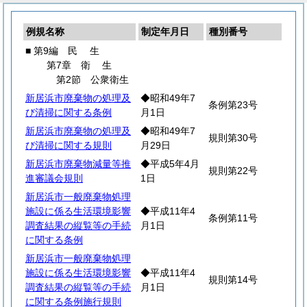
例規名称
制定年月日
種別番号
■ 第9編
民
生
第7章
衛
生
第2節 公衆衛生
新居浜市廃棄物の処理及
◆昭和49年7
条例第23号
び清掃に関する条例
月1日
新居浜市廃棄物の処理及
◆昭和49年7
規則第30号
び清掃に関する規則
月29日
新居浜市廃棄物減量等推
◆平成5年4月
規則第22号
進審議会規則
1日
新居浜市一般廃棄物処理
施設に係る生活環境影響
◆平成11年4
条例第11号
調査結果の縦覧等の手続
月1日
に関する条例
新居浜市一般廃棄物処理
施設に係る生活環境影響
◆平成11年4
規則第14号
調査結果の縦覧等の手続
月1日
に関する条例施行規則