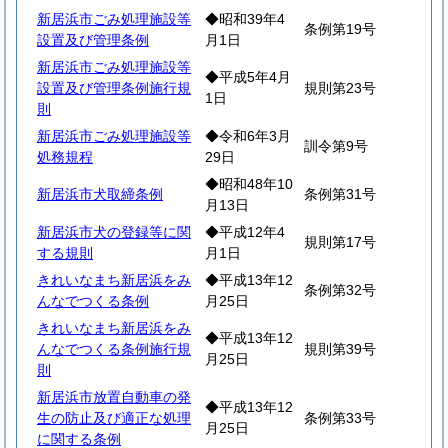
新居浜市ごみ処理施設等
◆昭和39年4
条例第19号
設置及び管理条例
月1日
新居浜市ごみ処理施設等
◆平成5年4月
設置及び管理条例施行規
規則第23号
1日
則
新居浜市ごみ処理施設等
◆令和6年3月
訓令第9号
処務規程
29日
◆昭和48年10
新居浜市犬取締条例
条例第31号
月13日
新居浜市犬の登録等に関
◆平成12年4
規則第17号
する規則
月1日
きれいなまち新居浜をみ
◆平成13年12
条例第32号
んなでつくる条例
月25日
きれいなまち新居浜をみ
◆平成13年12
んなでつくる条例施行規
規則第39号
月25日
則
新居浜市放置自動車の発
◆平成13年12
生の防止及び適正な処理
条例第33号
月25日
に関する条例