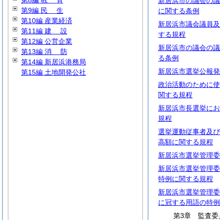
第8編
教
育
新居浜市の議会の議
第9編
民
生
に関する条例
第10編 産業経済
新居浜市議会議員及
第11編
建
設
する規程
第12編 公営企業
新居浜市の議会の議
第13編
消
防
る条例
第14編 新居浜港務局
新居浜市選挙公報発
第15編 土地開発公社
政治活動のために使
関する規程
新居浜市長選挙にお
規程
選挙運動従事者及び
高額に関する規程
新居浜市選挙管理委
新居浜市選挙管理委
特例に関する規程
新居浜市選挙管理委
に冠する用語の特例
第3章 監査委