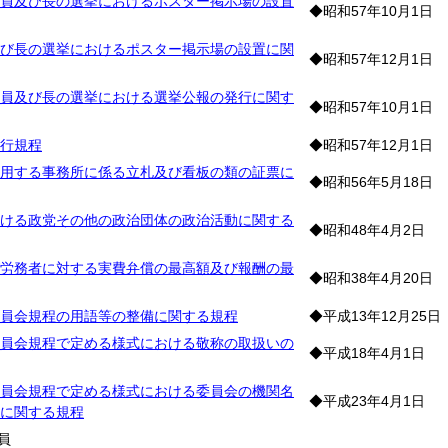
員及び長の選挙におけるポスター掲示場の設置
◆昭和57年10月1日
び長の選挙におけるポスター掲示場の設置に関
◆昭和57年12月1日
員及び長の選挙における選挙公報の発行に関す
◆昭和57年10月1日
行規程
◆昭和57年12月1日
用する事務所に係る立札及び看板の類の証票に
◆昭和56年5月18日
ける政党その他の政治団体の政治活動に関する
◆昭和48年4月2日
労務者に対する実費弁償の最高額及び報酬の最
◆昭和38年4月20日
員会規程の用語等の整備に関する規程
◆平成13年12月25日
員会規程で定める様式における敬称の取扱いの
◆平成18年4月1日
員会規程で定める様式における委員会の機関名
◆平成23年4月1日
に関する規程
員