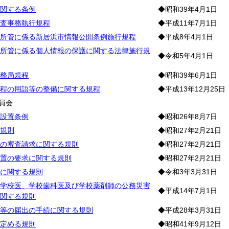
関する条例
◆昭和39年4月1日
査事務執行規程
◆平成11年7月1日
所管に係る新居浜市情報公開条例施行規程
◆平成8年4月1日
所管に係る個人情報の保護に関する法律施行規
◆令和5年4月1日
務局規程
◆昭和39年6月1日
程の用語等の整備に関する規程
◆平成13年12月25日
員会
設置条例
◆昭和26年8月7日
規則
◆昭和27年2月21日
の審査請求に関する規則
◆昭和27年2月21日
置の要求に関する規則
◆昭和27年2月21日
に関する規則
◆令和3年3月31日
学校医、学校歯科医及び学校薬剤師の公務災害
◆平成14年7月1日
関する規則
等の届出の手続に関する規則
◆平成28年3月31日
定める規則
◆昭和41年9月12日