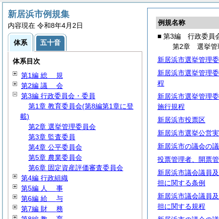
新居浜市例規集
例規名称
内容現在 令和8年4月2日
■ 第3編 行政委員
体系
五十音
第2章 選挙管
新居浜市選挙管理委
体系目次
新居浜市選挙管理委
第1編
総
規
程
第2編
議
会
第3編 行政委員会・委員
新居浜市選挙管理委
第1章 教育委員会(第8編第1章に登
施行規程
載)
新居浜市投票区
第2章 選挙管理委員会
新居浜市選挙公営実
第3章 監査委員
新居浜市の議会の議
第4章 公平委員会
第5章 農業委員会
投票管理者、開票管
第6章 固定資産評価審査委員会
新居浜市議会議員及
第4編 行政組織
担に関する条例
第5編
人
事
新居浜市議会議員及
第6編
給
与
担に関する規程
第7編
財
務