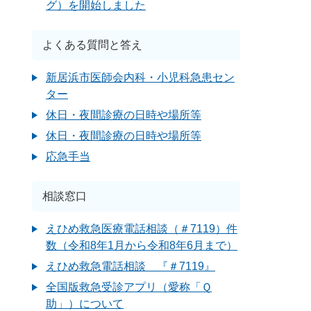
グ）を開始しました
よくある質問と答え
新居浜市医師会内科・小児科急患セン
ター
休日・夜間診療の日時や場所等
休日・夜間診療の日時や場所等
応急手当
相談窓口
えひめ救急医療電話相談（＃7119）件
数（令和8年1月から令和8年6月まで）
えひめ救急電話相談 『＃7119』
全国版救急受診アプリ（愛称「Ｑ
助」）について