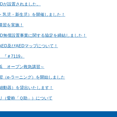
EDが設置されました。
・乳児・新生児）を開催しました！
講習を実施！
ED無償設置事業に関する協定を締結しました！
ED及びAEDマップについて！
『＃7119』
浜 オープン救急講習～
習（e‐ラーニング）を開始しました
除細動器）を貸出いたします！
リ（愛称「Ｑ助」）について