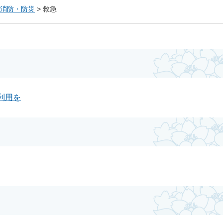
消防・防災
>
救急
利用を