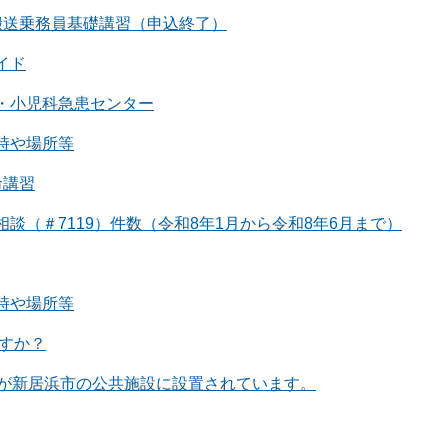
搬送乗務員基礎講習（申込終了）
イド
・小児科急患センター
時や場所等
命講習
談（＃7119）件数（令和8年1月から令和8年6月まで）
時や場所等
ますか？
Dが新居浜市の公共施設に設置されています。