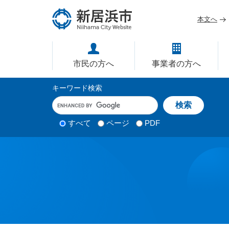
ペ
メ
ー
ニ
本文へ
ジ
ュ
愛媛県新居浜市ホームページ｜
の
ー
先
を
市民の方へ
事業者の方へ
頭
飛
で
ば
サ
キーワード検索
す
し
イ
キ
。
て
ー
ト
本
ワ
検
すべて
ページ
PDF
内
文
ー
索
ド
へ
検
対
入
象
索
力