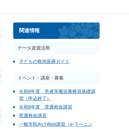
関連情報
データ資源活用
子どもの救急医療ガイド
イベント・講座・募集
令和8年度 患者等搬送乗務員基礎講
習（申込終了）
令和8年度 普通救命講習
普通救命講習
一般市民向けWeb講習（e‐ラーニン