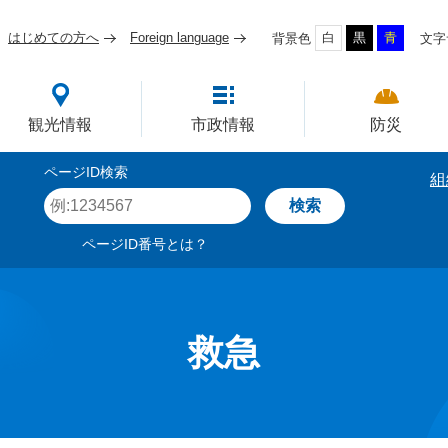
はじめての方へ
Foreign language
白
黒
青
背景色
文字
四国屈指の臨海工業都市
観光情報
市政情報
防災
ページID検索
組
ペ
ー
ジ
ページID番号とは？
I
D
を
入
力
救急