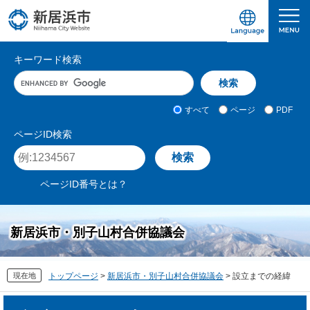
ペ
メ
ー
ニ
ジ
ュ
愛媛県新居浜市ホームページ｜四国屈指の臨海
サ
の
ー
キーワード検索
先
を
イ
キ
頭
飛
ト
ー
で
ば
ワ
検
す
し
内
すべて
ページ
PDF
ー
索
。
て
検
ド
対
ページID検索
本
入
象
索
ペ
文
力
ー
へ
ジ
ページID番号とは？
I
D
を
新居浜市・別子山村合併協議会
入
力
現在地
トップページ
>
新居浜市・別子山村合併協議会
>
設立までの経緯
本